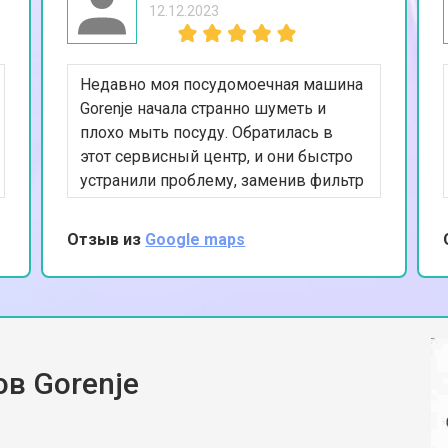
12.12.2023
Недавно моя посудомоечная машина
Gorenje начала странно шуметь и
плохо мыть посуду. Обратилась в
этот сервисный центр, и они быстро
устранили проблему, заменив фильтр
и насос. Очень довольна результатом,
машина работает как новая. Спасибо
Отзыв из
Google maps
за вашу работу и внимание к
деталям.
в Gorenje