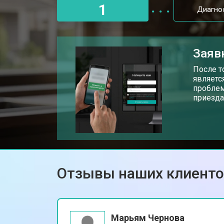
1
Диагно
Заяв
После т
являетс
проблем
приезда
Отзывы наших клиент
Марьям Чернова