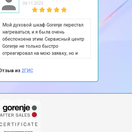
06.11.2023
Мой духовой шкаф Gorenje перестал
нагреваться, и я была очень
обеспокоена этим. Сервисный центр
Gorenje не только быстро
отреагировал на мою заявку, но и
эффективно устранил проблему,
заменив нагревательный элемент. Я
Отзыв из
2ГИС
благодарна за их профессионализм и
качество обслуживания. Теперь мой
духовой шкаф работает идеально!