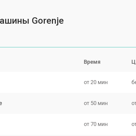
ашины Gorenje
Время
Ц
от 20 мин
б
e
от 50 мин
о
от 70 мин
о