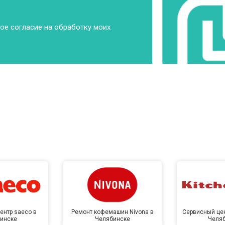
ое согласие на обработку моих
ентр saeco в
Ремонт кофемашин Nivona в
Сервисный цен
инске
Челябинске
Челя