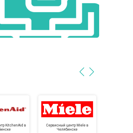
тр KitchenAid в
Сервисный центр Miele в
Сервисный ц
бинске
Челябинске
Челя