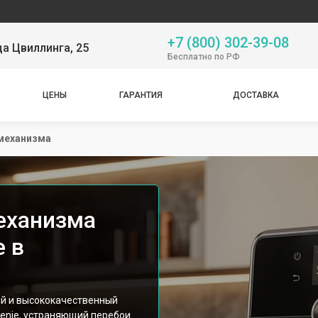
Наш серв
+7 (800) 302-39-08
ца Цвиллинга, 25
Бесплатно по РФ
ЦЕНЫ
ГАРАНТИЯ
ДОСТАВКА
механизма
еханизма
 в
ый и высококачественный
enje, устраняющий перебои