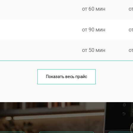
от 60 мин
о
от 90 мин
о
от 50 мин
о
от 90 мин
о
Показать весь прайс
от 50 мин
о
от 70 мин
о
je
от 50 мин
о