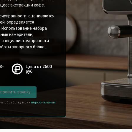
цесс экстракции кофе.
неисправности: оцениваются
лей, определяется
 Использование набора
чные измерители,
т специалистам провести
аботы заварного блока.
3-
Цена от 2500
руб
править заявку
 на обработку моих
персональных