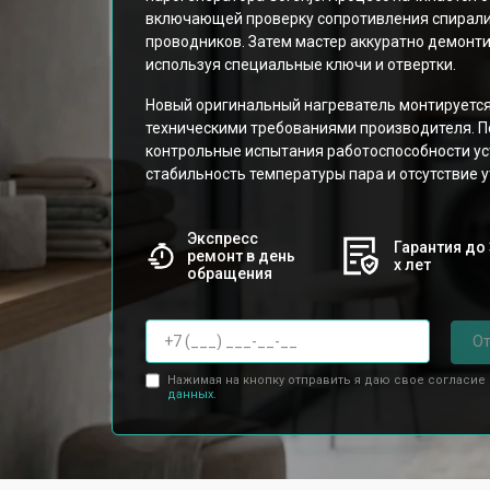
включающей проверку сопротивления спирали
проводников. Затем мастер аккуратно демонти
используя специальные ключи и отвертки.
Новый оригинальный нагреватель монтируется 
техническими требованиями производителя. П
контрольные испытания работоспособности ус
стабильность температуры пара и отсутствие у
Экспресс
Гарантия до 
ремонт в день
х лет
обращения
От
Нажимая на кнопку отправить я даю свое согласие
данных.