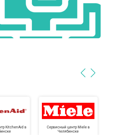
тр KitchenAid в
Сервисный центр Miele в
Сервисный ц
бинске
Челябинске
Челя