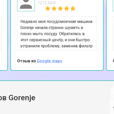
12.12.2023
Недавно моя посудомоечная машина
Gorenje начала странно шуметь и
плохо мыть посуду. Обратилась в
этот сервисный центр, и они быстро
устранили проблему, заменив фильтр
и насос. Очень довольна результатом,
машина работает как новая. Спасибо
Отзыв из
Google maps
за вашу работу и внимание к
деталям.
в Gorenje