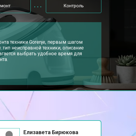
емонт
Контроль
т 4150 ₽
Заказать
т 4100 ₽
онта техники Gorenje, первым шагом
Заказать
: тип неисправной техники, описание
агается выбрать удобное время для
нта.
т 4700 ₽
Заказать
т 5850 ₽
Заказать
Елизавета Бирюкова