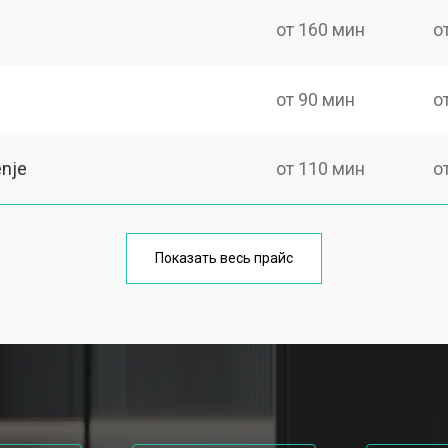
от 160 мин
о
от 90 мин
о
nje
от 110 мин
о
от 70 мин
о
Показать весь прайс
от 130 мин
о
ры
от 90 мин
о
от 140 мин
о