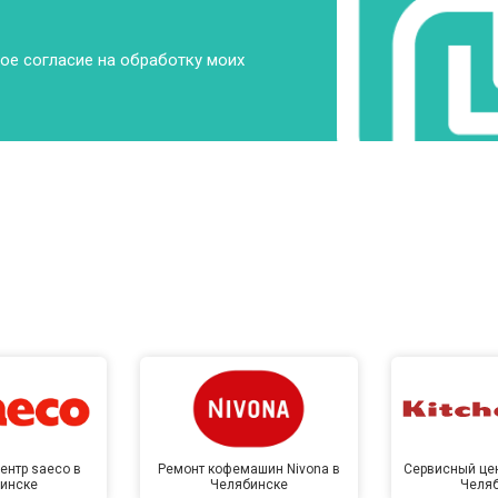
ое согласие на обработку моих
ентр saeco в
Ремонт кофемашин Nivona в
Сервисный цен
инске
Челябинске
Челя