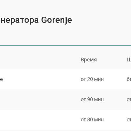
нератора Gorenje
Время
Ц
je
от 20 мин
б
от 90 мин
о
от 80 мин
о