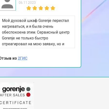
06.11.2023
Мой духовой шкаф Gorenje перестал
нагреваться, и я была очень
обеспокоена этим. Сервисный центр
Gorenje не только быстро
отреагировал на мою заявку, но и
эффективно устранил проблему,
заменив нагревательный элемент. Я
Отзыв из
2ГИС
благодарна за их профессионализм и
качество обслуживания. Теперь мой
духовой шкаф работает идеально!