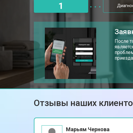
1
Диагно
Очистка подошвы утюга
Заяв
Корпусный ремонт (замена резинок,
После т
являетс
проблем
приезда
Профилактическая чистка
Замена клапана давления
Отзывы наших клиент
Марьям Чернова