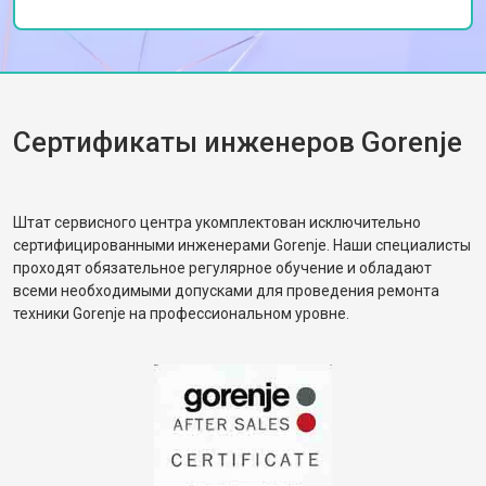
Спасибо за качественный ремонт!
от 1600 ₽
Заказать
дверцы
Замена нижнего уплотнителя
от 1000 ₽
Заказать
дверцы
Замена заливного шланга с
от 1100 ₽
Заказать
системой Аквастоп
Сертификаты инженеров Gorenje
Замена заливного шланга
от 850 ₽
Заказать
Диагностика посудомоечной
бесплатно
Заказать
машины Gorenje
Штат сервисного центра укомплектован исключительно
сертифицированными инженерами Gorenje. Наши специалисты
проходят обязательное регулярное обучение и обладают
всеми необходимыми допусками для проведения ремонта
техники Gorenje на профессиональном уровне.