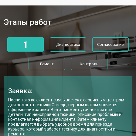
Ремонт механизма замка
от 1200 ₽
Заказать
Ремонт или замена системы защиты
от 1800 ₽
Заказать
от протечек
Этапы работ
Ремонт или замена пружины дверцы
от 1200 ₽
Заказать
Замена платы сенсорного
от 1100 ₽
Заказать
управления
1
Диагностика
Согласование
Замена водоприёмника
от 2450 ₽
Заказать
Замена панели управления
от 1550 ₽
Заказать
Ремонт
Контроль
Замена блока управления
от 2000 ₽
Заказать
Замена ТЭН посудомоечной
от 1750 ₽
Заказать
машины Gorenje
Заявка:
Ремонт/замена датчика
от 1590 ₽
После того как клиент связывается с сервисным центром
Заказать
температуры
для ремонта техники Gorenje, первым шагом является
оформление заявки. В этот момент уточняются все
Замена замка посудомоечной
от 1600 ₽
Заказать
детали: тип неисправной техники, описание проблемы и
машины Gorenje
контактная информация клиента. Затем клиенту
предлагается выбрать удобное время для приезда
Ремонт электропроводки
от 1250 ₽
Заказать
курьера, который заберет технику для диагностики и
ремонта.