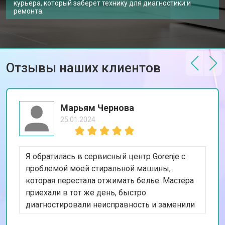
курьера, который заберет технику для диагностики и
ремонта.
Замена шнура питания
от 1000 ₽
Заказать
Корпусный ремонт (замена резинок,
от 850 ₽
Заказать
креплений, кнопок)
Ремонт платы управления
от 2590 ₽
Заказать
(восстановление)
Отзывы наших клиентов
Замена датчика мутности
от 1900 ₽
Заказать
Замена датчика соли
от 1100 ₽
Заказать
Марьям Чернова
Замена заливного клапана
от 1550 ₽
Заказать
25.01.2024
Замена расходомера
от 1600 ₽
Заказать
Я обратилась в сервисный центр Gorenje с
Замена разбрызгивателя
от 750 ₽
Заказать
проблемой моей стиральной машины,
Замена пускового конденсатора
от 1550 ₽
которая перестала отжимать белье. Мастера
Заказать
циркуляционного насоса
приехали в тот же день, быстро
Замена проточного
от 2000 ₽
Заказать
диагностировали неисправность и заменили
нагревательного элемента
изношенный насос. Я впечатлена их
Замена прессостата
от 1590 ₽
Заказать