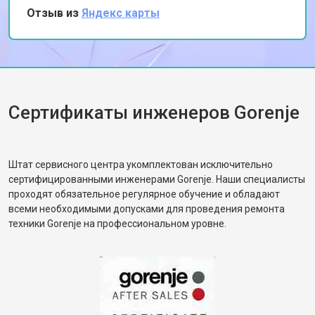
профессионализмом и оперативностью.
Отзыв из
Яндекс карты
Замена П-образного уплотнителя
Спасибо за качественный ремонт!
от 1600 ₽
Заказать
дверцы
Замена нижнего уплотнителя
от 1000 ₽
Заказать
дверцы
Замена заливного шланга с
от 1100 ₽
Заказать
системой Аквастоп
Сертификаты инженеров Gorenje
Замена заливного шланга
от 850 ₽
Заказать
Диагностика посудомоечной
бесплатно
Заказать
машины Gorenje
Штат сервисного центра укомплектован исключительно
сертифицированными инженерами Gorenje. Наши специалисты
проходят обязательное регулярное обучение и обладают
всеми необходимыми допусками для проведения ремонта
техники Gorenje на профессиональном уровне.