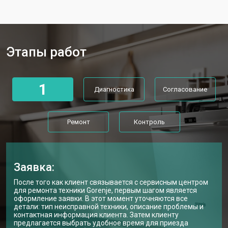
Ремонт механизма замка
от 1200 ₽
Заказать
Ремонт или замена системы защиты
от 1800 ₽
Заказать
от протечек
Этапы работ
Ремонт или замена пружины дверцы
от 1200 ₽
Заказать
Замена платы сенсорного
от 1100 ₽
Заказать
управления
1
Диагностика
Согласование
Замена водоприёмника
от 2450 ₽
Заказать
Замена панели управления
от 1550 ₽
Заказать
Ремонт
Контроль
Замена блока управления
от 2000 ₽
Заказать
Замена ТЭН посудомоечной
от 1750 ₽
Заказать
машины Gorenje
Заявка:
Ремонт/замена датчика
от 1590 ₽
После того как клиент связывается с сервисным центром
Заказать
температуры
для ремонта техники Gorenje, первым шагом является
оформление заявки. В этот момент уточняются все
Замена замка посудомоечной
от 1600 ₽
Заказать
детали: тип неисправной техники, описание проблемы и
машины Gorenje
контактная информация клиента. Затем клиенту
предлагается выбрать удобное время для приезда
Ремонт электропроводки
от 1250 ₽
Заказать