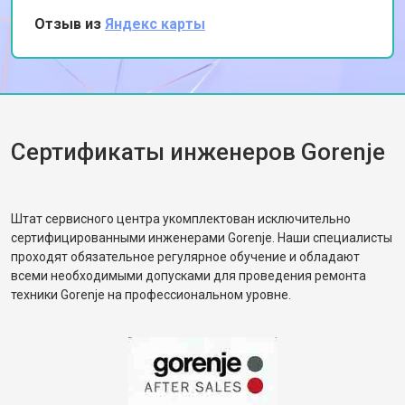
Замена прессостата
от 1590 ₽
профессионализмом и оперативностью.
Отзыв из
Яндекс карты
Замена П-образного уплотнителя
Спасибо за качественный ремонт!
от 1600 ₽
Заказать
дверцы
Замена нижнего уплотнителя
от 1000 ₽
Заказать
дверцы
Замена заливного шланга с
от 1100 ₽
Заказать
системой Аквастоп
Сертификаты инженеров Gorenje
Замена заливного шланга
от 850 ₽
Заказать
Диагностика посудомоечной
бесплатно
Заказать
машины Gorenje
Штат сервисного центра укомплектован исключительно
сертифицированными инженерами Gorenje. Наши специалисты
проходят обязательное регулярное обучение и обладают
всеми необходимыми допусками для проведения ремонта
техники Gorenje на профессиональном уровне.