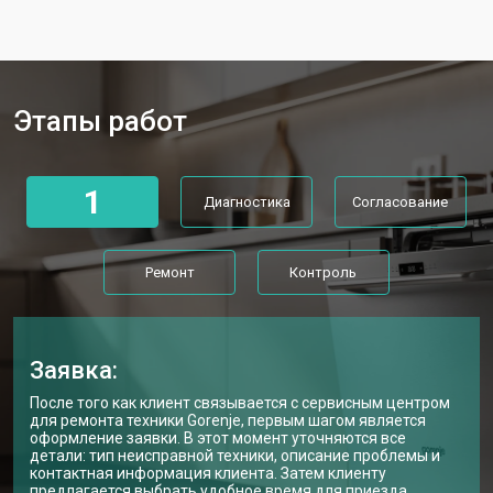
Ремонт механизма замка
от 1200 ₽
Заказать
Ремонт или замена системы защиты
от 1800 ₽
Заказать
от протечек
Этапы работ
Ремонт или замена пружины дверцы
от 1200 ₽
Заказать
Замена платы сенсорного
от 1100 ₽
Заказать
управления
1
Диагностика
Согласование
Замена водоприёмника
от 2450 ₽
Заказать
Замена панели управления
от 1550 ₽
Заказать
Ремонт
Контроль
Замена блока управления
от 2000 ₽
Заказать
Замена ТЭН посудомоечной
от 1750 ₽
Заказать
машины Gorenje
Заявка:
Ремонт/замена датчика
от 1590 ₽
После того как клиент связывается с сервисным центром
Заказать
температуры
для ремонта техники Gorenje, первым шагом является
оформление заявки. В этот момент уточняются все
Замена замка посудомоечной
от 1600 ₽
Заказать
детали: тип неисправной техники, описание проблемы и
машины Gorenje
контактная информация клиента. Затем клиенту
предлагается выбрать удобное время для приезда
Заказать