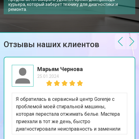
Ремонт электропроводки
от 1250 ₽
курьера, который заберет технику для диагностики и
ремонта.
Замена шнура питания
от 1000 ₽
Заказать
Корпусный ремонт (замена резинок,
от 850 ₽
Заказать
креплений, кнопок)
Ремонт платы управления
от 2590 ₽
Заказать
(восстановление)
Отзывы наших клиентов
Замена датчика мутности
от 1900 ₽
Заказать
Замена датчика соли
от 1100 ₽
Заказать
Марьям Чернова
Замена заливного клапана
от 1550 ₽
Заказать
25.01.2024
Замена расходомера
от 1600 ₽
Заказать
Я обратилась в сервисный центр Gorenje с
Замена разбрызгивателя
от 750 ₽
Заказать
проблемой моей стиральной машины,
Замена пускового конденсатора
от 1550 ₽
которая перестала отжимать белье. Мастера
Заказать
циркуляционного насоса
приехали в тот же день, быстро
Замена проточного
от 2000 ₽
Заказать
диагностировали неисправность и заменили
нагревательного элемента
изношенный насос. Я впечатлена их
Заказать