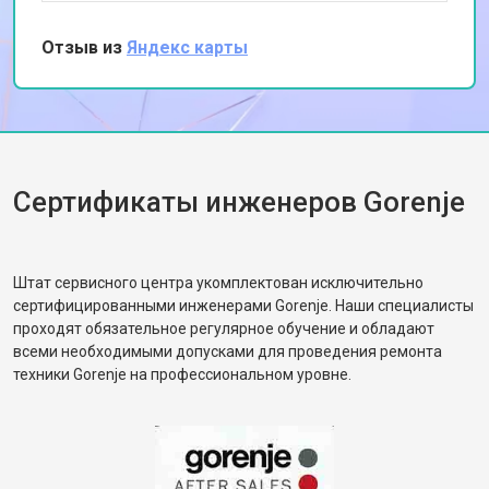
изношенный насос. Я впечатлена их
Замена прессостата
от 1590 ₽
Заказать
профессионализмом и оперативностью.
Отзыв из
Яндекс карты
Замена П-образного уплотнителя
Спасибо за качественный ремонт!
от 1600 ₽
Заказать
дверцы
Замена нижнего уплотнителя
от 1000 ₽
Заказать
дверцы
Замена заливного шланга с
от 1100 ₽
Заказать
системой Аквастоп
Сертификаты инженеров Gorenje
Замена заливного шланга
от 850 ₽
Заказать
Диагностика посудомоечной
бесплатно
Заказать
машины Gorenje
Штат сервисного центра укомплектован исключительно
сертифицированными инженерами Gorenje. Наши специалисты
проходят обязательное регулярное обучение и обладают
всеми необходимыми допусками для проведения ремонта
техники Gorenje на профессиональном уровне.