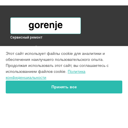
Сервисный ремонт
ВЫБЕРИ СВОЙ ГОРОД
Этот сайт использует файлы cookie для аналитики и
Замена разбрызгивателя посудомоечной машины Gorenje
обеспечения наилучшего пользовательского опыта.
в
Краснодаре
Продолжая использовать этот сайт, вы соглашаетесь с
Замена разбрызгивателя посудомоечной машины Gorenje
использованием файлов cookie.
Политика
в
Ростове-на-Дону
конфиденциальности
Замена разбрызгивателя посудомоечной машины Gorenje
в
Нижнем Новгороде
Принять все
Замена разбрызгивателя посудомоечной машины Gorenje
в
Новосибирске
Замена разбрызгивателя посудомоечной машины Gorenje
в
Челябинске
Замена разбрызгивателя посудомоечной машины Gorenje
УСТРОЙСТВА
в
Екатеринбурге
Замена разбрызгивателя посудомоечной машины Gorenje