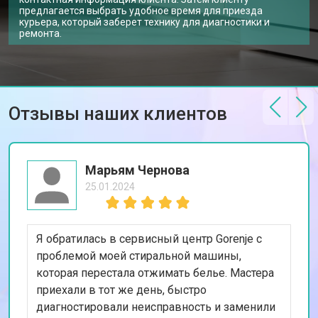
Замена замка посудомоечной
предлагается выбрать удобное время для приезда
от 1600 ₽
Заказать
машины Gorenje
курьера, который заберет технику для диагностики и
ремонта.
Ремонт электропроводки
от 1250 ₽
Заказать
Замена шнура питания
от 1000 ₽
Заказать
Корпусный ремонт (замена резинок,
от 850 ₽
Заказать
креплений, кнопок)
Отзывы наших клиентов
Ремонт платы управления
от 2590 ₽
Заказать
(восстановление)
Замена датчика мутности
от 1900 ₽
Заказать
Марьям Чернова
Замена датчика соли
от 1100 ₽
Заказать
25.01.2024
Замена заливного клапана
от 1550 ₽
Заказать
Я обратилась в сервисный центр Gorenje с
Замена расходомера
от 1600 ₽
Заказать
проблемой моей стиральной машины,
Замена пускового конденсатора
от 1550 ₽
которая перестала отжимать белье. Мастера
Заказать
циркуляционного насоса
приехали в тот же день, быстро
Замена проточного
от 2000 ₽
Заказать
диагностировали неисправность и заменили
нагревательного элемента