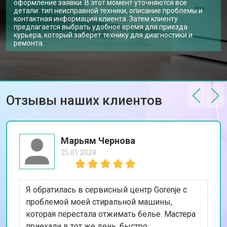
оформление заявки. В этот момент уточняются все
Замена замка посудомоечной
от 1600 ₽
Заказать
детали: тип неисправной техники, описание проблемы и
машины Gorenje
контактная информация клиента. Затем клиенту
предлагается выбрать удобное время для приезда
Ремонт электропроводки
от 1250 ₽
Заказать
курьера, который заберет технику для диагностики и
ремонта.
Замена шнура питания
от 1000 ₽
Заказать
Корпусный ремонт (замена резинок,
от 850 ₽
Заказать
креплений, кнопок)
Ремонт платы управления
от 2590 ₽
Заказать
(восстановление)
Отзывы наших клиентов
Замена датчика мутности
от 1900 ₽
Заказать
Замена датчика соли
от 1100 ₽
Заказать
Марьям Чернова
Замена заливного клапана
от 1550 ₽
Заказать
25.01.2024
Замена расходомера
от 1600 ₽
Заказать
Я обратилась в сервисный центр Gorenje с
Замена разбрызгивателя
от 750 ₽
Заказать
проблемой моей стиральной машины,
Замена пускового конденсатора
от 1550 ₽
которая перестала отжимать белье. Мастера
Заказать
циркуляционного насоса
приехали в тот же день, быстро