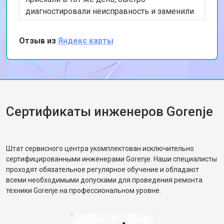
Замена проточного
от 2000 ₽
Заказать
диагностировали неисправность и заменили
нагревательного элемента
изношенный насос. Я впечатлена их
Замена прессостата
от 1590 ₽
Заказать
профессионализмом и оперативностью.
Отзыв из
Яндекс карты
Замена П-образного уплотнителя
Спасибо за качественный ремонт!
от 1600 ₽
Заказать
дверцы
Замена нижнего уплотнителя
от 1000 ₽
Заказать
дверцы
Замена заливного шланга с
от 1100 ₽
Заказать
системой Аквастоп
Сертификаты инженеров Gorenje
Замена заливного шланга
от 850 ₽
Заказать
Диагностика посудомоечной
бесплатно
Заказать
машины Gorenje
Штат сервисного центра укомплектован исключительно
сертифицированными инженерами Gorenje. Наши специалисты
проходят обязательное регулярное обучение и обладают
всеми необходимыми допусками для проведения ремонта
техники Gorenje на профессиональном уровне.