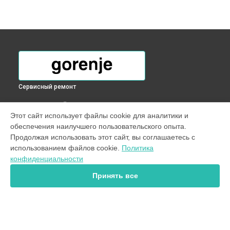
Сервисный ремонт
ВЫБЕРИ СВОЙ ГОРОД
Этот сайт использует файлы cookie для аналитики и
Замена водоприёмника посудомоечной машины Gorenje в
обеспечения наилучшего пользовательского опыта.
Краснодаре
Продолжая использовать этот сайт, вы соглашаетесь с
Замена водоприёмника посудомоечной машины Gorenje в
использованием файлов cookie.
Политика
Ростове-на-Дону
конфиденциальности
Замена водоприёмника посудомоечной машины Gorenje в
Нижнем Новгороде
Принять все
Замена водоприёмника посудомоечной машины Gorenje в
Новосибирске
Замена водоприёмника посудомоечной машины Gorenje в
Челябинске
Замена водоприёмника посудомоечной машины Gorenje в