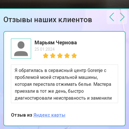
от 2300 ₽
Заказать
Gorenje
Замена блока управления
от 3600 ₽
Заказать
Отзывы наших клиентов
Замена заливного клапана
от 3250 ₽
Заказать
Замена заливного шланга
от 2150 ₽
Заказать
Марьям Чернова
Замена прессостата
от 3350 ₽
Заказать
25.01.2024
Замена сливного насоса
от 3450 ₽
Заказать
Я обратилась в сервисный центр Gorenje с
Замена сливного шланга
от 2100 ₽
Заказать
проблемой моей стиральной машины,
Замена циркуляционного насоса
от 3800 ₽
Заказать
которая перестала отжимать белье. Мастера
приехали в тот же день, быстро
Замена УБЛ стиральной машины
от 2100 ₽
Заказать
Gorenje
диагностировали неисправность и заменили
изношенный насос. Я впечатлена их
Замена приводного ремня
от 2550 ₽
Заказать
профессионализмом и оперативностью.
Отзыв из
Яндекс карты
Спасибо за качественный ремонт!