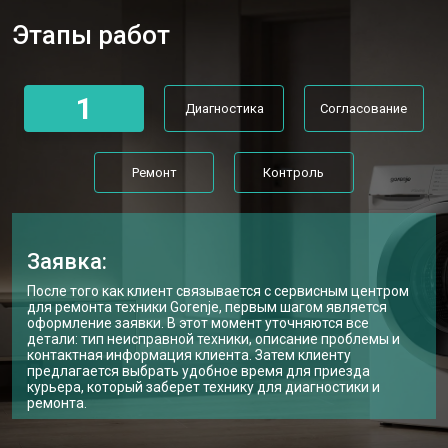
Замена нижнего противовеса
от 3450 ₽
Заказать
Этапы работ
Замена дозатора моющих средств
от 2550 ₽
Заказать
Ремонт или замена петли двери
от 2000 ₽
Заказать
1
Диагностика
Согласование
Ремонт или замена патрубка
от 3250 ₽
Заказать
Ремонт платы управления
от 2450 ₽
Заказать
(восстановление)
Ремонт
Контроль
Корпусный ремонт (замена резинок,
от 1850 ₽
Заказать
креплений, кнопок)
Замена крестовины
от 2750 ₽
Заказать
Заявка:
Замена щёток стиральной машины
от 3100 ₽
Заказать
После того как клиент связывается с сервисным центром
Gorenje
для ремонта техники Gorenje, первым шагом является
оформление заявки. В этот момент уточняются все
Замена подшипников
от 2800 ₽
Заказать
детали: тип неисправной техники, описание проблемы и
контактная информация клиента. Затем клиенту
Замена мотора стиральной машины
от 3800 ₽
предлагается выбрать удобное время для приезда
Заказать
Gorenje
курьера, который заберет технику для диагностики и
ремонта.
Ремонт/замена датчика
от 2200 ₽
Заказать
температуры
Замена ТЭН стиральной машины