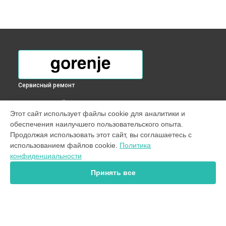
Сервисный ремонт
ВЫБЕРИ СВОЙ ГОРОД
Этот сайт использует файлы cookie для аналитики и
Замена щёток стиральной машины Gorenje в
Краснодаре
обеспечения наилучшего пользовательского опыта.
Замена щёток стиральной машины Gorenje в
Ростове-на-
Продолжая использовать этот сайт, вы соглашаетесь с
Дону
использованием файлов cookie.
Политика
Замена щёток стиральной машины Gorenje в
Нижнем
конфиденциальности
Новгороде
Принять все
Замена щёток стиральной машины Gorenje в
Новосибирске
Замена щёток стиральной машины Gorenje в
Челябинске
Замена щёток стиральной машины Gorenje в
Екатеринбурге
Замена щёток стиральной машины Gorenje в
Казани