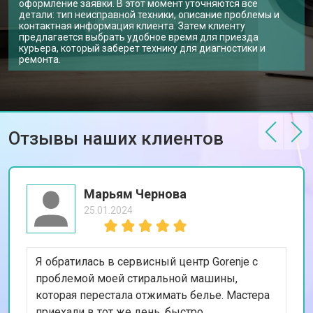
оформление заявки. В этот момент уточняются все
Замена подшипников
от 2800 ₽
Заказать
детали: тип неисправной техники, описание проблемы и
контактная информация клиента. Затем клиенту
Замена мотора стиральной машины
от 3800 ₽
Заказать
предлагается выбрать удобное время для приезда
Gorenje
курьера, который заберет технику для диагностики и
Ремонт/замена датчика
ремонта.
от 2200 ₽
Заказать
температуры
Замена ТЭН стиральной машины
от 2300 ₽
Заказать
Gorenje
Замена блока управления
от 3600 ₽
Заказать
Отзывы наших клиентов
Замена заливного клапана
от 3250 ₽
Заказать
Замена заливного шланга
от 2150 ₽
Заказать
Марьям Чернова
Замена прессостата
от 3350 ₽
Заказать
25.01.2024
Замена сливного насоса
от 3450 ₽
Заказать
Я обратилась в сервисный центр Gorenje с
Замена сливного шланга
от 2100 ₽
Заказать
проблемой моей стиральной машины,
Замена циркуляционного насоса
от 3800 ₽
Заказать
которая перестала отжимать белье. Мастера
приехали в тот же день, быстро