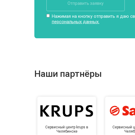
Отправить заявку
Замена заливного шланга
Нажимая на кнопку отправить я даю св
персональных данных.
Замена прессостата
Замена сливного насоса
Наши партнёры
Замена сливного шланга
Замена циркуляционного насоса
Замена УБЛ стиральной машины Go
Сервисный центр krups в
Сервисный ц
Челябинске
Челяб