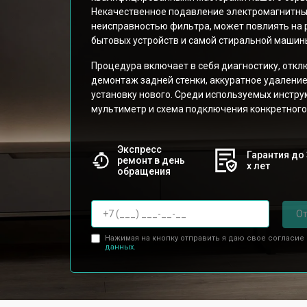
Некачественное подавление электромагнитны
неисправностью фильтра, может повлиять на 
бытовых устройств и самой стиральной машин
Процедура включает в себя диагностику, отклю
демонтаж задней стенки, аккуратное удаление
установку нового. Среди используемых инстру
мультиметр и схема подключения конкретного
Экспресс
Гарантия до 
ремонт в день
х лет
обращения
От
Нажимая на кнопку отправить я даю свое согласие
данных.