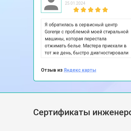
25.01.2024
Ремонт или замена петли двери
Я обратилась в сервисный центр
Ремонт или замена патрубка
Gorenje с проблемой моей стиральной
машины, которая перестала
отжимать белье. Мастера приехали в
Ремонт платы управления (восстан
тот же день, быстро диагностировали
неисправность и заменили
изношенный насос. Я впечатлена их
Отзыв из
Яндекс карты
Корпусный ремонт (замена резинок,
профессионализмом и
оперативностью. Спасибо за
качественный ремонт!
Замена крестовины
Сертификаты инженеро
Замена щёток стиральной машины 