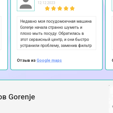
12.12.2023
от 50 мин
о
Недавно моя посудомоечная машина
от 100 мин
о
Gorenje начала странно шуметь и
плохо мыть посуду. Обратилась в
этот сервисный центр, и они быстро
овление)
от 50 мин
о
устранили проблему, заменив фильтр
и насос. Очень довольна результатом,
машина работает как новая. Спасибо
Отзыв из
Google maps
 креплений, кнопок)
от 70 мин
о
за вашу работу и внимание к
деталям.
от 60 мин
о
в Gorenje
Gorenje
от 90 мин
о