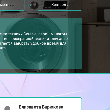
емонт
Контроль
т 3700 ₽
Заказать
т 4200 ₽
онта техники Gorenje, первым шагом
Заказать
: тип неисправной техники, описание
агается выбрать удобное время для
нта.
т 2800 ₽
Заказать
т 3450 ₽
Заказать
т 3450 ₽
Заказать
т 2550 ₽
Заказать
Елизавета Бирюкова