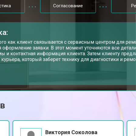
стика
Согласование
Р
от 70 мин
о
ка:
от 110 мин
о
ого как клиент связывается с сервисным центром для рем
я оформление заявки. В этот момент уточняются все детали
ы и контактная информация клиента. Затем клиенту предл
 курьера, который заберет технику для диагностики и ремо
от 60 мин
о
renje
от 100 мин
о
ов
от 60 мин
о
от 80 мин
о
Виктория Соколова