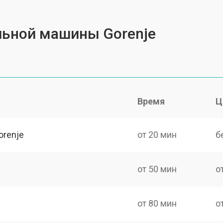
льной машины Gorenje
Время
Ц
orenje
от 20 мин
б
от 50 мин
о
от 80 мин
о