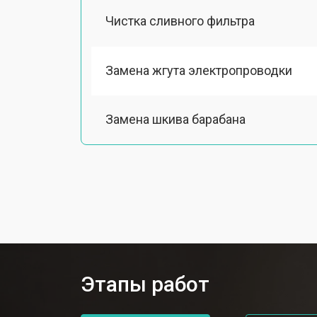
Чистка сливного фильтра
Замена жгута электропроводки
Замена шкива барабана
Замена мотора вентилятора сушки
Замена верхнего противовеса
Замена пружин стиральной машины
Этапы работ
Замена шторок барабана