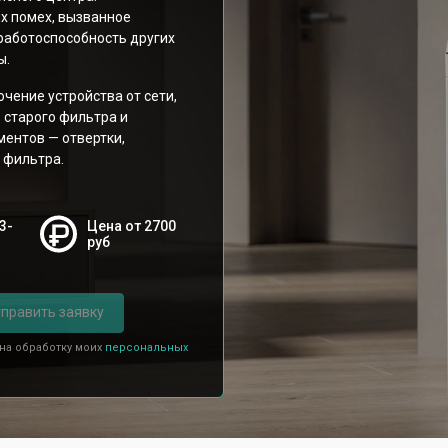
х помех, вызванное
работоспособность других
ы.
чение устройства от сети,
 старого фильтра и
ментов — отвертки,
 фильтра.
3-
Цена от 2700
руб
править заявку
 на обработку моих
персональных