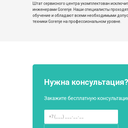
Замена амортизаторов
Штат сервисного центра укомплектован исключ
инженерами Gorenje. Наши специалисты проходят
обучение и обладают всеми необходимыми допу
Замена подшипников
техники Gorenje на профессиональном уровне.
Замена мотора стиральной машины
Ремонт/замена датчика температу
Замена ТЭН стиральной машины Go
Нужна консультация
Закажите бесплатную консультацию
Замена блока управления
Замена заливного клапана