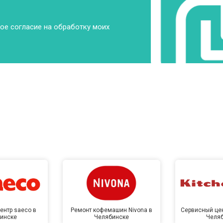
от 70 мин
о
ое согласие на обработку моих
от 60 мин
о
от 100 мин
о
от 50 мин
о
от 110 мин
о
renje
от 50 мин
о
ентр saeco в
Ремонт кофемашин Nivona в
Сервисный цен
инске
Челябинске
Челя