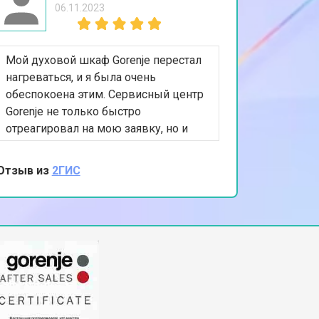
06.11.2023
т 2000 ₽
Заказать
Мой духовой шкаф Gorenje перестал
т 3250 ₽
Заказать
нагреваться, и я была очень
обеспокоена этим. Сервисный центр
Gorenje не только быстро
т 2450 ₽
Заказать
отреагировал на мою заявку, но и
эффективно устранил проблему,
заменив нагревательный элемент. Я
Отзыв из
2ГИС
т 1850 ₽
Заказать
благодарна за их профессионализм и
качество обслуживания. Теперь мой
духовой шкаф работает идеально!
т 2750 ₽
Заказать
т 3100 ₽
Заказать