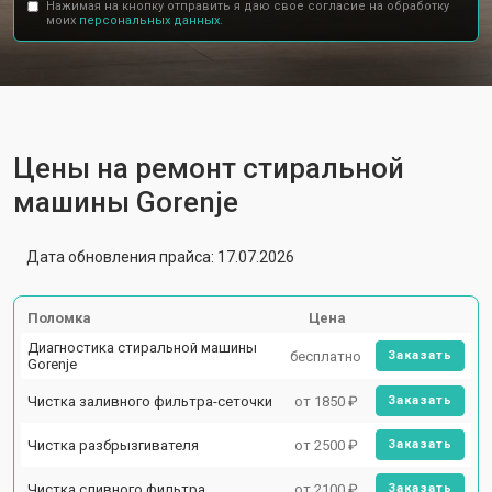
Нажимая на кнопку отправить я даю свое согласие на обработку
моих
персональных данных.
Цены на ремонт стиральной
машины Gorenje
Дата обновления прайса: 17.07.2026
Поломка
Цена
Диагностика стиральной машины
бесплатно
Заказать
Gorenje
Чистка заливного фильтра-сеточки
от 1850 ₽
Заказать
Чистка разбрызгивателя
от 2500 ₽
Заказать
Чистка сливного фильтра
от 2100 ₽
Заказать