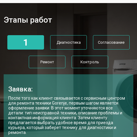
Замена дозатора моющих средств
от 2550 ₽
Заказать
Этапы работ
Ремонт или замена петли двери
от 2000 ₽
Заказать
Ремонт или замена патрубка
от 3250 ₽
Заказать
1
Диагностика
Согласование
Ремонт платы управления
от 2450 ₽
Заказать
(восстановление)
Корпусный ремонт (замена резинок,
от 1850 ₽
Заказать
Ремонт
Контроль
креплений, кнопок)
Замена крестовины
от 2750 ₽
Заказать
Замена щёток стиральной машины
от 3100 ₽
Заказать
Gorenje
Заявка:
Замена амортизаторов
от 2000 ₽
Заказать
После того как клиент связывается с сервисным центром
для ремонта техники Gorenje, первым шагом является
оформление заявки. В этот момент уточняются все
Замена подшипников
от 2800 ₽
Заказать
детали: тип неисправной техники, описание проблемы и
контактная информация клиента. Затем клиенту
Замена мотора стиральной машины
от 3800 ₽
предлагается выбрать удобное время для приезда
Заказать
Gorenje
курьера, который заберет технику для диагностики и
ремонта.
Ремонт/замена датчика
от 2200 ₽
Заказать