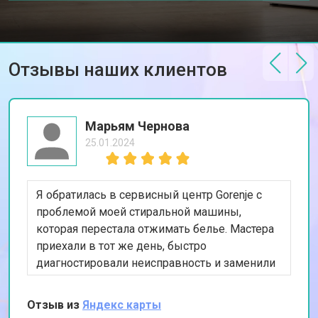
температуры
Замена ТЭН стиральной машины
от 2300 ₽
Заказать
Gorenje
Замена блока управления
от 3600 ₽
Заказать
Отзывы наших клиентов
Замена заливного клапана
от 3250 ₽
Заказать
Замена заливного шланга
от 2150 ₽
Заказать
Марьям Чернова
Замена прессостата
от 3350 ₽
Заказать
25.01.2024
Замена сливного насоса
от 3450 ₽
Заказать
Я обратилась в сервисный центр Gorenje с
Замена сливного шланга
от 2100 ₽
Заказать
проблемой моей стиральной машины,
Замена циркуляционного насоса
от 3800 ₽
Заказать
которая перестала отжимать белье. Мастера
приехали в тот же день, быстро
Замена УБЛ стиральной машины
от 2100 ₽
Заказать
Gorenje
диагностировали неисправность и заменили
изношенный насос. Я впечатлена их
Замена приводного ремня
от 2550 ₽
Заказать
профессионализмом и оперативностью.
Отзыв из
Яндекс карты
Спасибо за качественный ремонт!